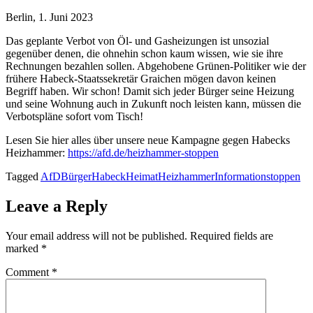
Berlin, 1. Juni 2023
Das geplante Verbot von Öl- und Gasheizungen ist unsozial
gegenüber denen, die ohnehin schon kaum wissen, wie sie ihre
Rechnungen bezahlen sollen. Abgehobene Grünen-Politiker wie der
frühere Habeck-Staatssekretär Graichen mögen davon keinen
Begriff haben. Wir schon! Damit sich jeder Bürger seine Heizung
und seine Wohnung auch in Zukunft noch leisten kann, müssen die
Verbotspläne sofort vom Tisch!
Lesen Sie hier alles über unsere neue Kampagne gegen Habecks
Heizhammer:
https://afd.de/heizhammer-stoppen
Tagged
AfD
Bürger
Habeck
Heimat
Heizhammer
Information
stoppen
Leave a Reply
Your email address will not be published.
Required fields are
marked
*
Comment
*