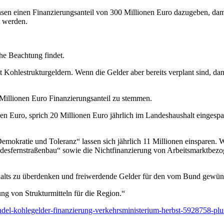
hsen einen Finanzierungsanteil von 300 Millionen Euro dazugeben, dami
 werden.
he Beachtung findet.
 Kohlestrukturgeldern. Wenn die Gelder aber bereits verplant sind, 
 Millionen Euro Finanzierungsanteil zu stemmen.
n Euro, sprich 20 Millionen Euro jährlich im Landeshaushalt eingespart
okratie und Toleranz“ lassen sich jährlich 11 Millionen einsparen. We
desfernstraßenbau“ sowie die Nichtfinanzierung von Arbeitsmarktbezo
aushalts zu überdenken und freiwerdende Gelder für den vom Bund gew
ng von Strukturmitteln für die Region.“
ndel-kohlegelder-finanzierung-verkehrsministerium-herbst-5928758-plu