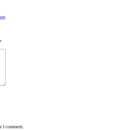
sen
*
me I comment.