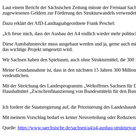
Laut einem Bericht der Sächsischen Zeitung müsste der Freistaat Sac
zugewiesenen Geldern zur Förderung des Strukturwandels verwendet
Dazu erklärt der AfD-Landtagsabgeordnete Frank Peschel:
„Ich freue mich, dass der Ausbau der A4 endlich wieder mehr politisc
Diese Autobahnstrecke muss ausgebaut werden und ja, gerne auch mit
das wichtige Projekt umgesetzt wird.
Wir Sachsen haben den Spielraum, auch ohne Strukturmittel, die 300
Meine Grundannahme ist, dass in den nächsten 15 Jahren 300 Millione
verdeutlichen.
Mit der Streichung des Landesprogramms „Weltoffenes Sachsen für Dem
Haushaltstitel „Zwischenfinanzierung von Bundesmitteln für den Bun
Ich fordere die Staatsregierung auf, die Priorisierung des Landesh
Mit meinem Vorschlag bedarf es keiner Neuverteilung oder Reduzieru
Quelle:
https://www.saechsische.de/sachsen/a4/a4-ausbau-strukturwa