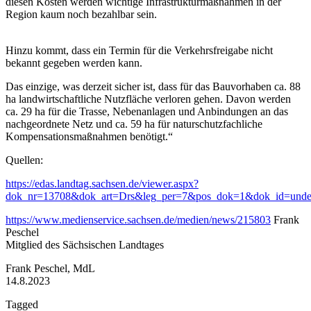
diesen Kosten werden wichtige Infrastrukturmaßnahmen in der
Region kaum noch bezahlbar sein.
Hinzu kommt, dass ein Termin für die Verkehrsfreigabe nicht
bekannt gegeben werden kann.
Das einzige, was derzeit sicher ist, dass für das Bauvorhaben ca. 88
ha landwirtschaftliche Nutzfläche verloren gehen. Davon werden
ca. 29 ha für die Trasse, Nebenanlagen und Anbindungen an das
nachgeordnete Netz und ca. 59 ha für naturschutzfachliche
Kompensationsmaßnahmen benötigt.“
Quellen:
https://edas.landtag.sachsen.de/viewer.aspx?
dok_nr=13708&dok_art=Drs&leg_per=7&pos_dok=1&dok_id=unde
https://www.medienservice.sachsen.de/medien/news/215803
Frank
Peschel
Mitglied des Sächsischen Landtages
Frank Peschel, MdL
14.8.2023
Tagged