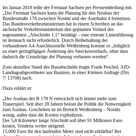
Im Januar 2018 teilte der Freistaat Sachsen per Pressemitteilung mit:
„Der Freistaat Sachsen kann die Planung für den Neubau der
Bundesstraße 178 zwischen Nostitz und der Autobahn 4 fortsetzen.
Das Bundesverkehrsministerium hat in einem Schreiben an das
sächsische Verkehrsministerium den geplanten Verlauf des
sogenannten „Abschnitts 1.1“ bestätigt – eine erneute Linienführung
ist demnach nicht erforderlich. Durch Beibehaltung der
vorhandenen A4-Anschlussstelle Weißenberg komme es „lediglich
zu einer geringfügigen Änderung des Streckenverlaufs, ohne dass
dadurch die Grundzüge der Planung verlassen werden“.
Zum aktuellen Stand des Bauabschnitts fragte Frank Peschel, AfD-
Landtagsabgeordneter aus Bautzen, in einer Kleinen Anfrage (Drs
7/ 13708) nach.
Dazu erklärt er:
„Der Ausbau der B 178 N entwickelt sich immer mehr zum
Trauerspiel. Seit über 20 Jahren betont die Politik die Notwenigkeit
zum Ausbau. Geschehen ist im Bereich Weißenberg – Nostitz
wenig, außer dass die Kosten explodieren.
Der 5,8 Kilometer lange Abschnitt soll über 91 Millionen Euro
kosten, Tendenz weiter steigend.
15.000 Euro für den laufenden Meter sind nicht erklärbar! Bei